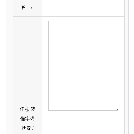
ギー）
任意
装
備準備
状況 /