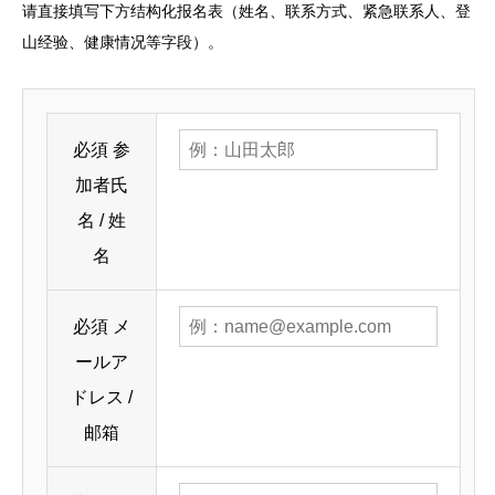
请直接填写下方结构化报名表（姓名、联系方式、紧急联系人、登
山经验、健康情况等字段）。
必須
参
加者氏
名 / 姓
名
必須
メ
ールア
ドレス /
邮箱