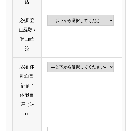
话
必須
登
山経験 /
登山经
验
必須
体
能自己
評価 /
体能自
评（1-
5）