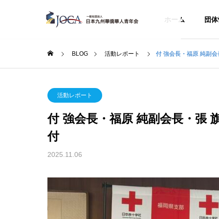
ホーム
団体
BLOG
活動レポート
付 強会長・福原 純副
理事会・勉強会
理事会
GREETIN
活動レポート
会長ごあいさつ
付 強会長・福原 純副会長・張
BLOG
ABOUT US
ACTIVITIES
付
BLOG
団体情報
活動内容
2025.11.06
BOARD M
開催の
2026年 第1回理事会開催報告
2025
役員紹介
Overseas
会 開催
rking
華僑華人交流