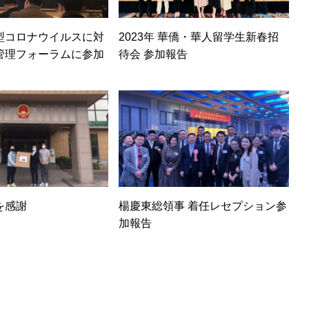
型コロナウイルスに対
2023年 華僑・華人留学生新春招
管理フォーラムに参加
待会 参加報告
を感謝
楊慶東総領事 着任レセプション参
加報告