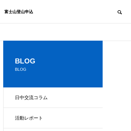
富士山登山申込
活動レポート
活動レポート
ABOUT US & HISTORY
BLOG
団体概要・沿革
BLOG
日中交流コラム
ACCESS
2025年 華僑華人留学生新春レ
福岡の児童養
アクセス
Social Contribution & Ch
セプション参加報告
村振興への寄
arity
活動レポート
社会貢献・チャリティ