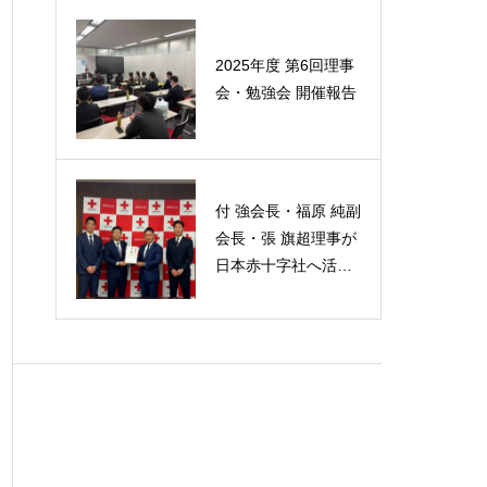
2025年度 第6回理事
会・勉強会 開催報告
付 強会長・福原 純副
会長・張 旗超理事が
日本赤十字社へ活動
資金を寄付