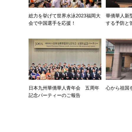
総力を挙げて世界水泳2023福岡大
華僑華人新
会で中国選手を応援！
する予防と
日本九州華僑華人青年会 五周年
心から祖国
記念パーティーのご報告